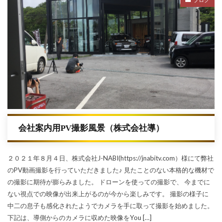
会社案内用PV撮影風景（株式会社導）
２０２１年８月４日、株式会社J-NABI(https://jnabitv.com）様にて弊社
のPV動画撮影を行っていただきました♪ 見たことのない本格的な機材で
の撮影に期待が膨らみました。 ドローンを使っての撮影で、 今までに
ない視点での映像が出来上がるのが今から楽しみです。 撮影の様子に
中二の息子も感化されたようでカメラを手に取って撮影を始めました。
下記は、導側からのカメラに収めた映像をYou […]