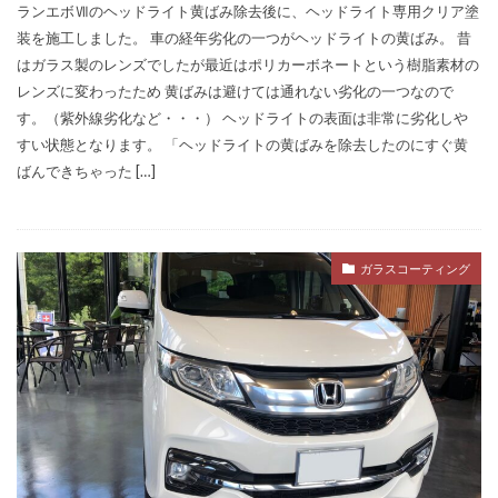
ランエボⅦのヘッドライト黄ばみ除去後に、ヘッドライト専用クリア塗
装を施工しました。 車の経年劣化の一つがヘッドライトの黄ばみ。 昔
はガラス製のレンズでしたが最近はポリカーボネートという樹脂素材の
レンズに変わったため 黄ばみは避けては通れない劣化の一つなので
す。（紫外線劣化など・・・） ヘッドライトの表面は非常に劣化しや
すい状態となります。 「ヘッドライトの黄ばみを除去したのにすぐ黄
ばんできちゃった […]
ガラスコーティング