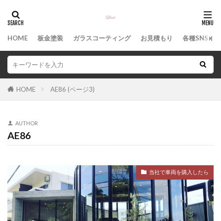
カテゴリー
HOME
板金塗装
ガラスコーティング
お見積もり
各種SNS
タグ
WILLVS
中古車
沖縄県
沖縄市
HOME
AE86 (ページ3)
沖縄
板金塗装
凹み
修理
保険修理
保険事故
事故
ボディコーティング
AUTHOR
へこみ
ヘッドライト塗装
バンパー補修
AE86
タフト
スマホコーティング
シエンタ
キズ
ガラスコーティング
オールペン
当社で車両を購入したら
アドバイザー
知花
検索