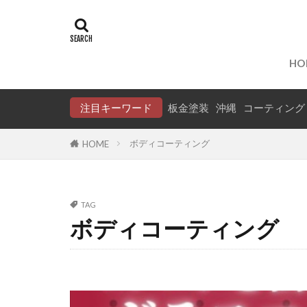
タグ
WILLVS
中
HO
保険事故
タフト
ス
注目キーワード
板金塗装
沖縄
コーティング
アドバイザー
ボディコーティング
HOME
TAG
ボディコーティング