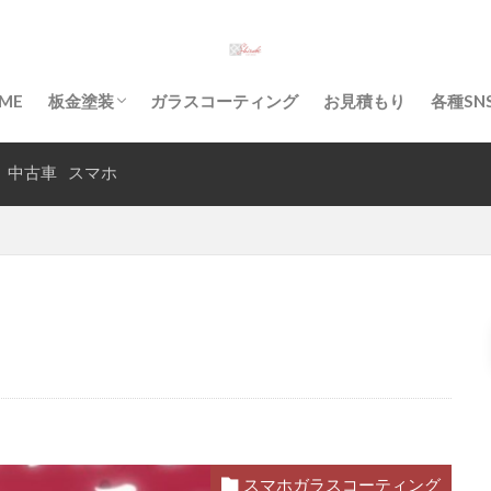
入庫から納車までの流れ
古車
沖縄県
沖縄市
沖縄
板金塗装
凹み
修
ME
板金塗装
ガラスコーティング
お見積もり
各種SN
事故
ボディコーティング
へこみ
ヘッドライト塗装
バ
入庫から納車までの流れ
マホコーティング
シエンタ
キズ
ガラスコーティング
中古車
スマホ
知花
検索
スマホガラスコーティング