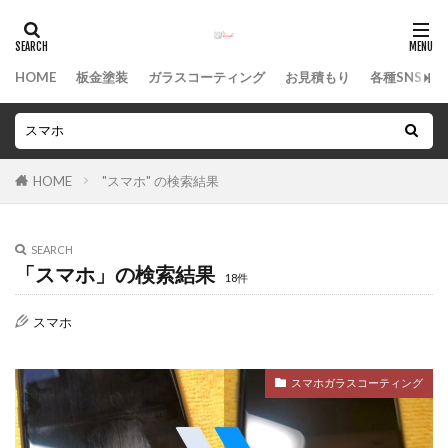
カテゴリー
HOME
板金塗装
ガラスコーティング
お見積もり
各種SNS
タグ
WILLVS
中古車
沖縄県
沖縄市
HOME
"スマホ" の検索結果
沖縄
板金塗装
凹み
修理
保険修理
保険事故
事故
ボディコーティング
SEARCH
へこみ
ヘッドライト塗装
バンパー補修
「スマホ」の検索結果
18件
タフト
スマホコーティング
シエンタ
スマホ
キズ
ガラスコーティング
オールペン
アドバイザー
知花
スマホガラスコーティング
検索