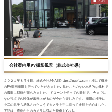
ブログ
会社案内用PV撮影風景（株式会社導）
２０２１年８月４日、株式会社J-NABI(https://jnabitv.com）様にて弊社
のPV動画撮影を行っていただきました♪ 見たことのない本格的な機材で
の撮影に期待が膨らみました。 ドローンを使っての撮影で、 今までに
ない視点での映像が出来上がるのが今から楽しみです。 撮影の様子に
中二の息子も感化されたようでカメラを手に取って撮影を始めました。
下記は、導側からのカメラに収めた映像をYou […]