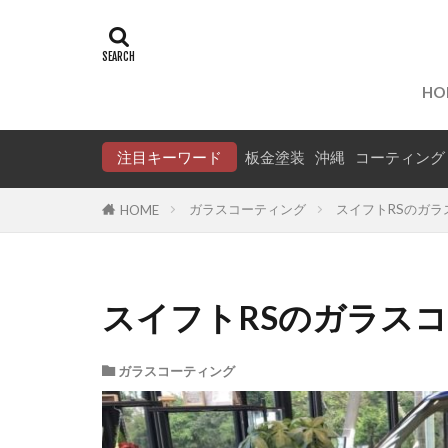
タグ
WILLVS
中
HO
保険事故
タフト
ス
注目キーワード
板金塗装
沖縄
コーティング
アドバイザー
ガラスコーティング
スイフトRSのガラ
HOME
スイフトRSのガラス
ガラスコーティング