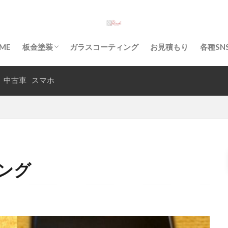
入庫から納車までの流れ
古車
沖縄県
沖縄市
沖縄
板金塗装
凹み
修
ME
板金塗装
ガラスコーティング
お見積もり
各種SN
事故
ボディコーティング
へこみ
ヘッドライト塗装
バ
入庫から納車までの流れ
マホコーティング
シエンタ
キズ
ガラスコーティング
中古車
スマホ
知花
検索
ング