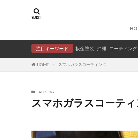
タグ
WILLVS
中
HO
保険事故
タフト
ス
注目キーワード
板金塗装
沖縄
コーティング
アドバイザー
スマホガラスコーティング
HOME
CATEGORY
スマホガラスコーティ