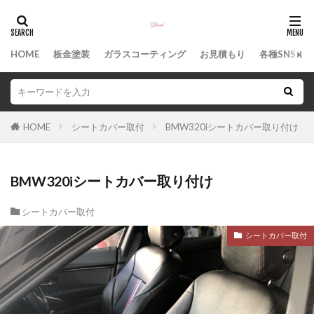
カテゴリー
HOME
板金塗装
ガラスコーティング
お見積もり
各種SNS
タグ
WILLVS
中古車
沖縄県
沖縄市
HOME
シートカバー取付
BMW320iシートカバー取り付け
沖縄
板金塗装
凹み
修理
保険修理
保険事故
事故
ボディコーティング
BMW320iシートカバー取り付け
へこみ
ヘッドライト塗装
バンパー補修
タフト
スマホコーティング
シエンタ
シートカバー取付
キズ
ガラスコーティング
オールペン
シートカバー取付
アドバイザー
知花
検索