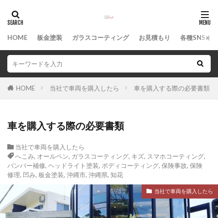
カテゴリー
HOME
板金塗装
ガラスコーティング
お見積もり
各種SNS
タグ
WILLVS
中古車
沖縄県
沖縄市
HOME
当社で車両を購入したら
車を購入する際の必要書類
沖縄
板金塗装
凹み
修理
保険修理
保険事故
事故
ボディコーティング
車を購入する際の必要書類
へこみ
ヘッドライト塗装
バンパー補修
タフト
スマホコーティング
シエンタ
当社で車両を購入したら
へこみ
,
オールペン
,
ガラスコーティング
,
キズ
,
スマホコーティング
,
キズ
ガラスコーティング
オールペン
バンパー補修
,
ヘッドライト塗装
,
ボディコーティング
,
保険事故
,
保険
アドバイザー
知花
修理
,
凹み
,
板金塗装
,
沖縄市
,
沖縄県
,
知花
当社で車両を購入したら
検索